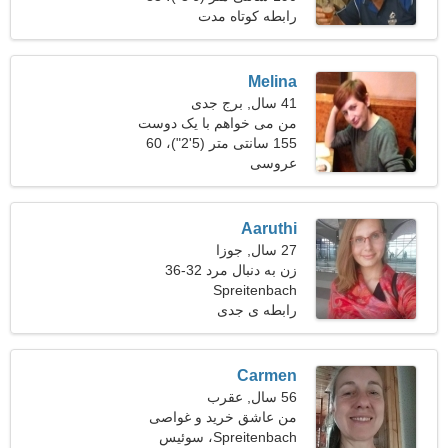
کیلوگرم (182 پوند)
رابطه کوتاه مدت
Melina
41 سال, برج جدی
من می خواهم با یک دوست
فریبنده ملاقات کنم
155 سانتی متر (5'2")، 60
عروسی
کیلوگرم (132 پوند)
Aaruthi
27 سال, جوزا
زن به دنبال مرد 32-36
Spreitenbach
رابطه ی جدی
Carmen
56 سال, عقرب
من عاشق خرید و غواصی
هستم
Spreitenbach، سوئیس