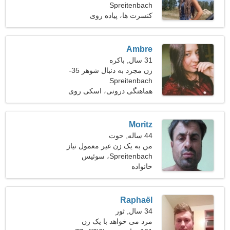
Spreitenbach
کنسرت ها، پیاده روی
Ambre
31 سال, باکره
زن مجرد به دنبال شوهر 35-
Spreitenbach
42
هماهنگی درونی، اسکی روی
آب
Moritz
44 ساله, حوت
من به یک زن غیر معمول نیاز
دارم
Spreitenbach، سوئیس
خانواده
Raphaël
34 سال, ثور
مرد می خواهد با یک زن