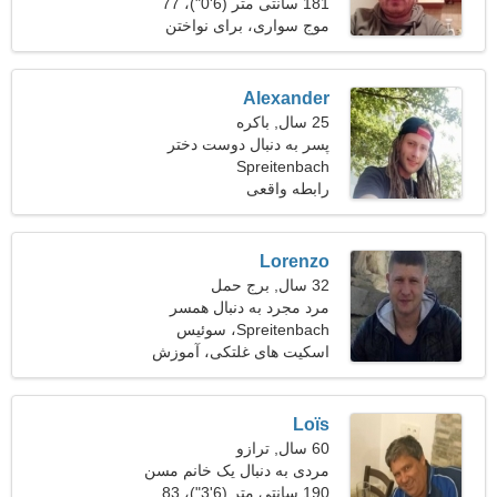
ملاقات کند 26-30
181 سانتی متر (6'0")، 77
کیلوگرم (169 پوند)
موج سواری، برای نواختن
گیتار
Alexander
25 سال, باکره
پسر به دنبال دوست دختر
است
Spreitenbach
رابطه واقعی
Lorenzo
32 سال, برج حمل
مرد مجرد به دنبال همسر
Spreitenbach، سوئیس
اسکیت های غلتکی، آموزش
سگ
Loïs
60 سال, ترازو
مردی به دنبال یک خانم مسن
190 سانتی متر (6'3")، 83