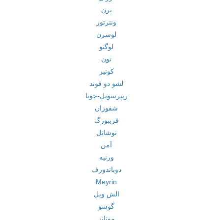
برن
ونترتور
لوسرن
لوگنو
تون
کونیز
لشو دو فوند
رپپرسویل-جونا
شفوزان
فریبورگ
نوشاتل
آمن
ورنیه
دوباندورف
Meyrin
الش ویل
گوسو
موتانز