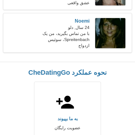
عشق واقعی
Noemi
24 سال, دلو
با من تماس بگیرید، من یک
Spreitenbach، سوئیس
زن پیچیده هستم
ازدواج
نحوه عملکرد CheDatingGo
به ما بپیوند
عضویت رایگان