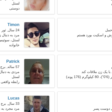
لستل
می گردد
دوستی
Timon
24 سال, ثور
 و اسکیت بورد هستم
مرد به دنبال زن 24
لستل، سوئیس
خانواده
Patrick
57 ساله, برج جدی
با یک زن ملاقات کند
مردی به دنبا
لستل
رابطه واقعی
Lucas
33 سال, برج حمل
ل دوست پسر
مرد مجرد به 