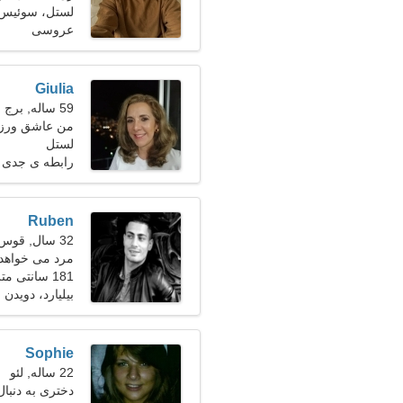
لستل، سوئیس
عروسی
Giulia
59 ساله, برج حمل
من عاشق ورزش
لستل
رابطه ی جدی
Ruben
32 سال, قوس
مرد می خواهد 
181 سانتی متر (6'0")، 80 کیلوگرم (176 پوند)
بیلیارد، دویدن
Sophie
22 ساله, لئو
دختری به دنبا