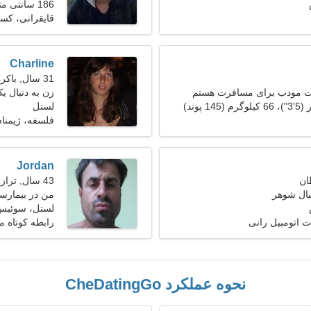
186 سانتی متر (6'2")، 75 کیلوگرم (165 پوند)
قایقرانی، کس
Charline
31 سال, باکره
ت مودب برای مسافرت هستم
زن به دنبال یک ز
لستل
فلسفه، ژیمنا
Jordan
43 سال, ترازو
بال شوهر
من در بیمارست
پوش نیاز دارم
لستل، سوئیس
ت اتومبیل رانی
رابطه کوتاه 
نحوه عملکرد CheDatingGo