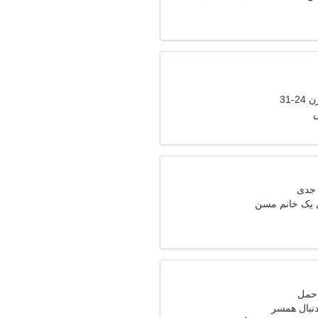
-31
ل یک خانم مسن
دنبال همسر