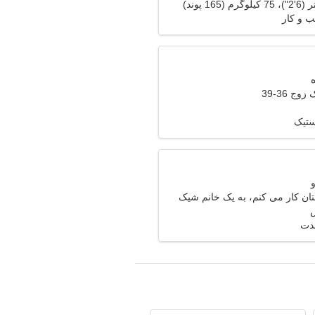
ب و کار
وج 36-39
ستیک
ان کار می کنم، به یک خانم شیک
مدت