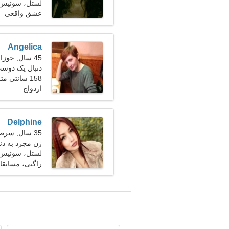
لستل، سوئیس
عشق واقعی
Angelica
45 سال, جوزا
دنبال یک دوس
158 سانتی متر (5'3")، 66 کیلوگرم (145 پوند)
ازدواج
Delphine
35 سال, سرطان
زن مجرد به دن
لستل، سوئیس
راگبی، مسابقا