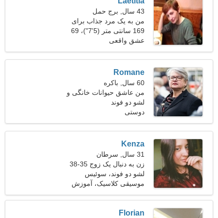
Laetitia
43 سال, برج حمل
من به یک مرد جذاب برای
تناسب اندام نیاز دارم
169 سانتی متر (5'7")، 69
کیلوگرم (152 پوند)
عشق واقعی
Romane
60 سال, باکره
من عاشق حیوانات خانگی و
لشو دو فوند
اسکیت های غلتکی هستم
دوستی
Kenza
31 سال, سرطان
زن به دنبال یک زوج 35-38
لشو دو فوند، سوئیس
موسیقی کلاسیک، آموزش
سگ
Florian