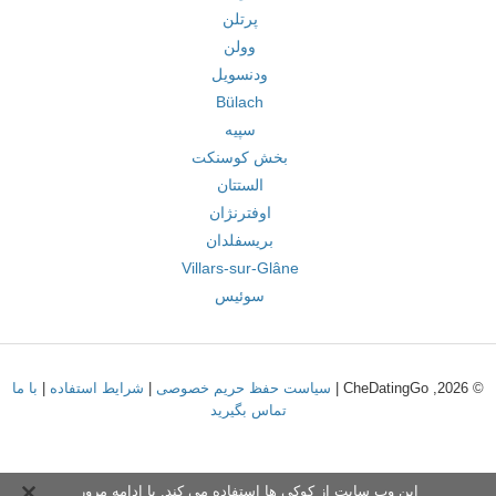
پرتلن
وولن
ودنسویل
Bülach
سپیه
بخش کوسنکت
الستتان
اوفترنژان
بریسفلدان
Villars-sur-Glâne
سوئیس
© 2026, CheDatingGo |
سیاست حفظ حریم خصوصی
|
شرایط استفاده
|
با ما
تماس بگیرید
این وب سایت از کوکی ها استفاده می کند. با ادامه مرور