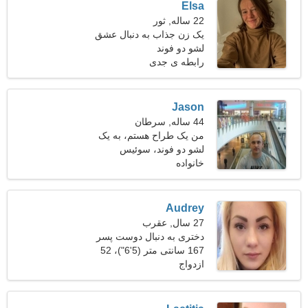
Elsa
22 ساله, ثور
یک زن جذاب به دنبال عشق
لشو دو فوند
واقعی است
رابطه ی جدی
Jason
44 ساله, سرطان
من یک طراح هستم، به یک
زن دیدنی نیاز دارم
لشو دو فوند، سوئیس
خانواده
Audrey
27 سال, عقرب
دختری به دنبال دوست پسر
167 سانتی متر (5'6")، 52
ازدواج
کیلوگرم (114 پوند)