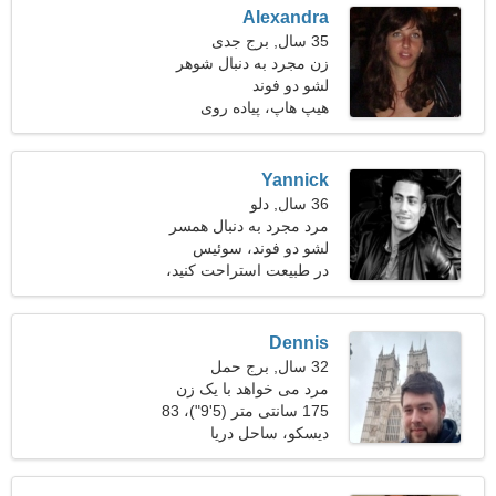
Alexandra
35 سال, برج جدی
زن مجرد به دنبال شوهر
لشو دو فوند
هیپ هاپ، پیاده روی
Yannick
36 سال, دلو
مرد مجرد به دنبال همسر
لشو دو فوند، سوئیس
در طبیعت استراحت کنید،
سگ راه رفتن
Dennis
32 سال, برج حمل
مرد می خواهد با یک زن
ملاقات کند 22-31
175 سانتی متر (5'9")، 83
کیلوگرم (182 پوند)
دیسکو، ساحل دریا