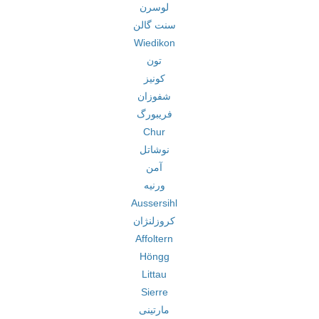
لوسرن
سنت گالن
Wiedikon
تون
کونیز
شفوزان
فریبورگ
Chur
نوشاتل
آمن
ورنیه
Aussersihl
کروزلنژان
Affoltern
Höngg
Littau
Sierre
مارتینی