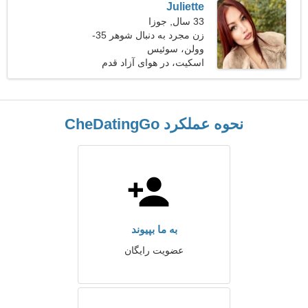
Juliette
33 سال, جوزا
زن مجرد به دنبال شوهر 35-
43
وولن، سوئیس
اسکیت، در هوای آزاد قدم
می زند
نحوه عملکرد CheDatingGo
به ما بپیوند
عضویت رایگان