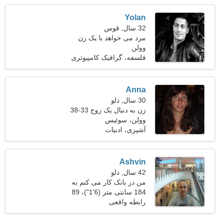
Yolan
32 سال, قوس
مرد می خواهد با یک زن
وولن
ملاقات کند 22-29
فلسفه، گرافیک کامپیوتری
Anna
30 سال, دلو
زن به دنبال یک زوج 33-38
وولن، سوئیس
آشپزی، ادبیات
Ashvin
42 سال, دلو
من در بانک کار می کنم به
یک خانم مهربان نیازمندم
184 سانتی متر (6'1")، 89
کیلوگرم (196 پوند)
رابطه واقعی