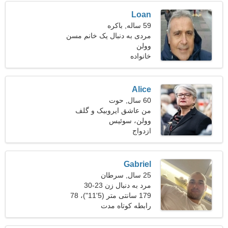
Loan
59 ساله, باکره
مردی به دنبال یک خانم مسن
وولن
خانواده
Alice
60 سال, حوت
من عاشق ایروبیک و گلف
هستم
وولن، سوئیس
ازدواج
Gabriel
25 سال, سرطان
مرد به دنبال زن 23-30
179 سانتی متر (5'11")، 78
کیلوگرم (171 پوند)
رابطه کوتاه مدت