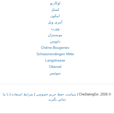
لوکارنو
لستل
ابیکون
آمری ویل
وورب
مونسنژان
داووس
Chêne-Bougeries
Schwamendingen Mitte
Langstrasse
Oberwil
سوئیس
© 2026, CheDatingGo |
سیاست حفظ حریم خصوصی
|
شرایط استفاده
|
با ما
تماس بگیرید