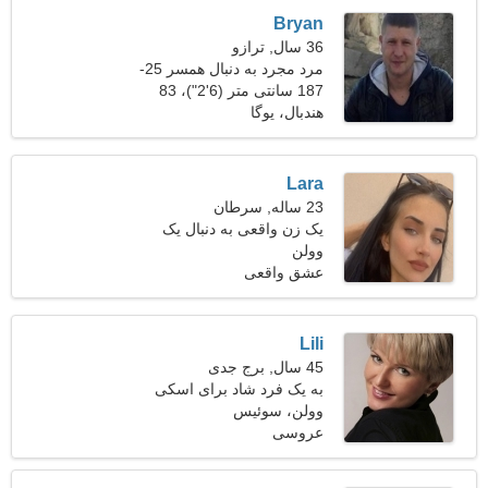
Bryan
36 سال, ترازو
مرد مجرد به دنبال همسر 25-
31
187 سانتی متر (6'2")، 83
کیلوگرم (182 پوند)
هندبال، یوگا
Lara
23 ساله, سرطان
یک زن واقعی به دنبال یک
وولن
مرد است
عشق واقعی
Lili
45 سال, برج جدی
به یک فرد شاد برای اسکی
نیاز دارم
وولن، سوئیس
عروسی