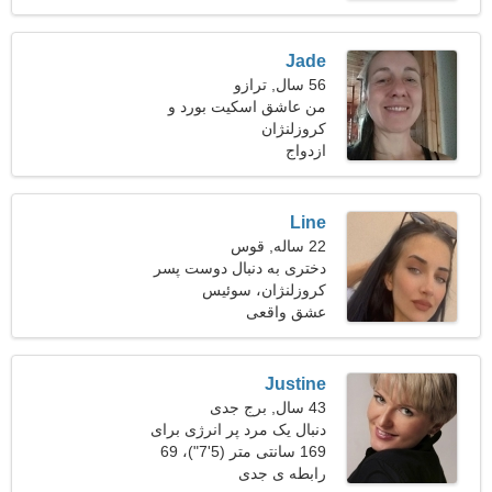
Jade
56 سال, ترازو
من عاشق اسکیت بورد و
کروزلنژان
والیبال هستم
ازدواج
Line
22 ساله, قوس
دختری به دنبال دوست پسر
28-30
کروزلنژان، سوئیس
عشق واقعی
Justine
43 سال, برج جدی
دنبال یک مرد پر انرژی برای
خانواده هستم
169 سانتی متر (5'7")، 69
کیلوگرم (152 پوند)
رابطه ی جدی