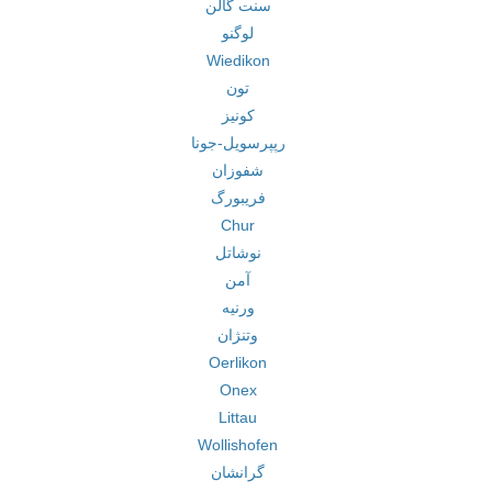
سنت گالن
لوگنو
Wiedikon
تون
کونیز
رپپرسویل-جونا
شفوزان
فریبورگ
Chur
نوشاتل
آمن
ورنیه
وتنژان
Oerlikon
Onex
Littau
Wollishofen
گرانشان