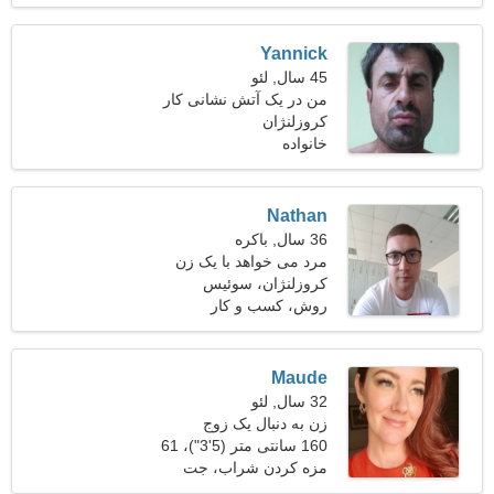
Yannick
45 سال, لئو
من در یک آتش نشانی کار
کروزلنژان
می کنم و به دنبال یک زن
خانواده
مخلص هستم
Nathan
36 سال, باکره
مرد می خواهد با یک زن
ملاقات کند
کروزلنژان، سوئیس
روش، کسب و کار
Maude
32 سال, لئو
زن به دنبال یک زوج
160 سانتی متر (5'3")، 61
کیلوگرم (134 پوند)
مزه کردن شراب، جت
اسکی