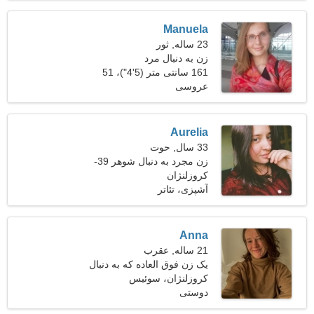
Manuela
23 ساله, ثور
زن به دنبال مرد
161 سانتی متر (5'4")، 51
عروسی
کیلوگرم (112 پوند)
Aurelia
33 سال, حوت
زن مجرد به دنبال شوهر 39-
42
کروزلنژان
آشپزی، تئاتر
Anna
21 ساله, عقرب
یک زن فوق العاده که به دنبال
کروزلنژان، سوئیس
یک رابطه عاشقانه است
دوستی