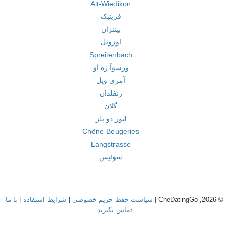
Alt-Wiedikon
فرینبک
بیننژان
اوزویل
Spreitenbach
ورسوآ ژه او
آمری ویل
رنفلدان
گلان
لتور دو پلز
Chêne-Bougeries
Langstrasse
سوئیس
© 2026, CheDatingGo |
سیاست حفظ حریم خصوصی
|
شرایط استفاده
|
با ما
تماس بگیرید