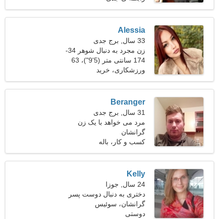
Alessia
33 سال, برج جدی
زن مجرد به دنبال شوهر 34-
43
174 سانتی متر (5'9")، 63
کیلوگرم (138 پوند)
ورزشکاری، خرید
Beranger
31 سال, برج جدی
مرد می خواهد با یک زن
گرانشان
ملاقات کند 25-30
کسب و کار، باله
Kelly
24 سال, جوزا
دختری به دنبال دوست پسر
گرانشان، سوئیس
دوستی