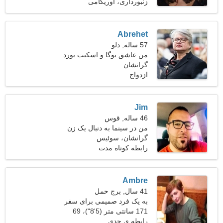
کیلوگرم (132 پوند)
زنبورداری، اوریگامی
Abrehet
57 ساله, دلو
من عاشق یوگا و اسکیت بورد
هستم
گرانشان
ازدواج
Jim
46 ساله, قوس
من در سینما به دنبال یک زن
زیبا کار می کنم
گرانشان، سوئیس
رابطه کوتاه مدت
Ambre
41 سال, برج حمل
به یک فرد صمیمی برای سفر
نیازمندم
171 سانتی متر (5'8")، 69
کیلوگرم (152 پوند)
رابطه ی جدی