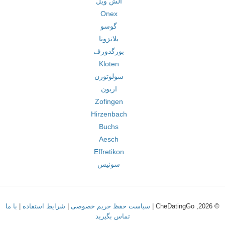
الش ویل
Onex
گوسو
بلانزونا
بورگدورف
Kloten
سولوتورن
اربون
Zofingen
Hirzenbach
Buchs
Aesch
Effretikon
سوئیس
© 2026, CheDatingGo |
سیاست حفظ حریم خصوصی
|
شرایط استفاده
|
با ما
تماس بگیرید