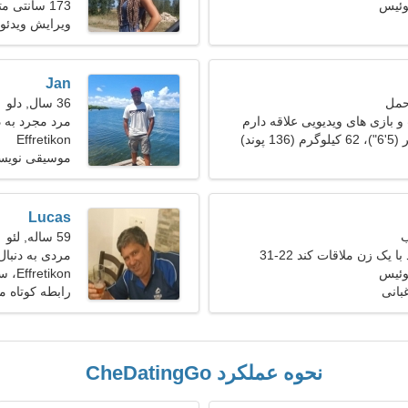
173 سانتی متر (5'9")، 63 کیلوگرم (138 پوند)
ویرایش ویدئو
Jan
36 سال, دلو
 بازی های ویدیویی علاقه دارم
مرد مجرد به دنب
Effretikon
موسیقی نویس
Lucas
59 ساله, لئو
 یک زن ملاقات کند 22-31
مردی به دنبا
Effretikon، سوئیس
بانی
رابطه کوتاه 
نحوه عملکرد CheDatingGo