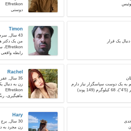
Effretikon
دوستی
Timon
43 سال, سرطان
دنبال یک قرار
من یک دکتر هس
Effretikon، سوئیس
رابطه واقعی
Rachel
35 سال, عقرب
م به یک دوست سپاسگزار نیاز دارم
زن به دنبال یک ز
Effretikon
ماهیگیری، رن
Hary
30 سال, برج جدی
ن
زن مجرد به دنبا