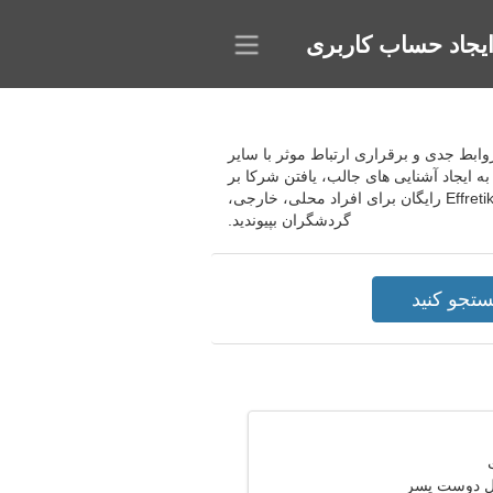
یجاد حساب کاربری
فتن دوستان قلمی، ایجاد روابط جدی و برقراری ارتباط موثر با سایر
 ایجاد آشنایی های جالب، یافتن شرکا بر
اساس معیارهای خاص و به دست آوردن یک تجربه جالب از ارتباطات مجازی کمک می کند. به سایت دوستیابی Effretikon رایگان برای افراد محلی، خارجی،
گردشگران بپیوندید.
ال دوست پسر