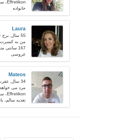
Effretikon، سوئیس
خانواده
Laura
55 سال, برج حمل
من به کنسرت و
167 سانتی متر (5'6")، 62 کیلوگرم (136 پوند)
عروسی
Mateos
34 سال, عقرب
مرد می خواهد با
Effretikon، سوئیس
تغذیه سالم، باغ