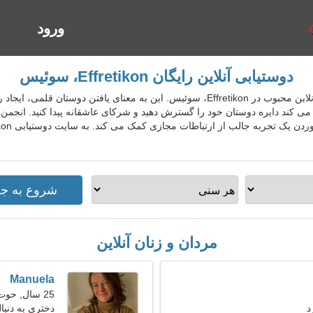
ورود
ا
دوستیابی آنلاین رایگان Effretikon، سوئیس
CheDatingGo سرویس دوستیابی آنلاین محبوب در Effretikon، سوئیس. این به معنای یا
 کند دایره دوستان خود را گسترش دهید و شرکای عاشقانه پیدا کنید. انجمن به
مردان و زنان آنلاین
Manuela
25 سال, حوت
د
دختری به دنب