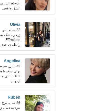
Effretikon، سوئیس
عشق واقعی
Olivia
22 ساله, لئو
زن رمانتیک به 
Effretikon
رابطه ی جدی
Angelica
42 سال, سرطان
برای سفر با ه
162 سانتی متر (5'4")، 68 کیلوگرم (149 پوند)
ازدواج
Ruben
26 سال, برج جدی
مرد به دنبال ز