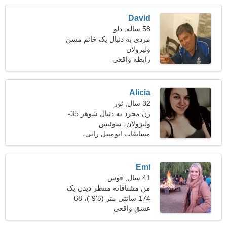
David
58 ساله, دلو
مردی به دنبال یک خانم مسن
ولیزولان
رابطه واقعی
Alicia
32 سال, ثور
زن مجرد به دنبال شوهر 35-
42
ولیزولان، سوئیس
مسابقات اتومبیل رانی،
بولینگ
Emi
41 سال, قوس
من مشتاقانه منتظر دیدن یک
دوست فداکار هستم
174 سانتی متر (5'9")، 68
کیلوگرم (149 پوند)
عشق واقعی