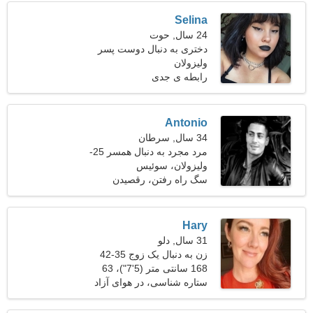
Selina
24 سال, حوت
دختری به دنبال دوست پسر
25-31
ولیزولان
رابطه ی جدی
Antonio
34 سال, سرطان
مرد مجرد به دنبال همسر 25-
29
ولیزولان، سوئیس
سگ راه رفتن، رقصیدن
Hary
31 سال, دلو
زن به دنبال یک زوج 35-42
168 سانتی متر (5'7")، 63
کیلوگرم (138 پوند)
ستاره شناسی، در هوای آزاد
قدم می زند