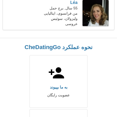
Léa
55 سال, برج حمل
من فرانسوی، ایتالیایی
صحبت می کنم
ولیزولان، سوئیس
عروسی
نحوه عملکرد CheDatingGo
به ما بپیوند
عضویت رایگان