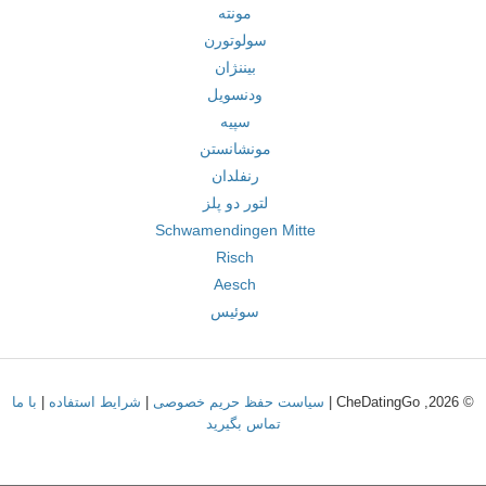
مونته
سولوتورن
بیننژان
ودنسویل
سپیه
مونشانستن
رنفلدان
لتور دو پلز
Schwamendingen Mitte
Risch
Aesch
سوئیس
© 2026, CheDatingGo |
سیاست حفظ حریم خصوصی
|
شرایط استفاده
|
با ما
تماس بگیرید