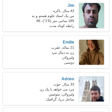
Jim
42 سال, باکره
من یک استاد علوم هستم و به
دنبال یک زن زیبا هستم
185 سانتی متر (6'1")، 86
کیلوگرم (189 پوند)
رابطه کوتاه مدت
Emilie
21 ساله, عقرب
زن به دنبال مرد
ولیزولان
دوستی
Adrien
33 سال, حوت
مرد می خواهد با یک زن
ملاقات کند 25-31
ولیزولان، سوئیس
ساحل دریا، گرافیک
کامپیوتری