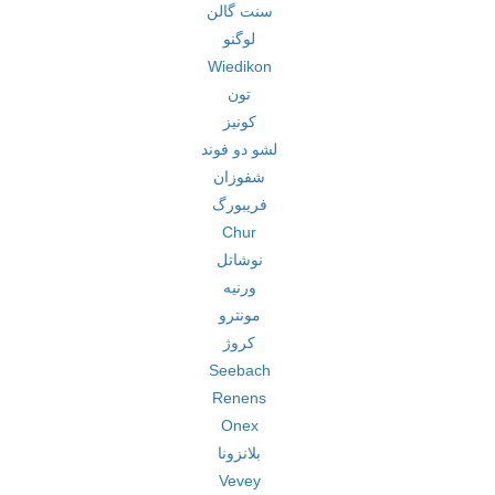
سنت گالن
لوگنو
Wiedikon
تون
کونیز
لشو دو فوند
شفوزان
فریبورگ
Chur
نوشاتل
ورنیه
مونترو
کروژ
Seebach
Renens
Onex
بلانزونا
Vevey