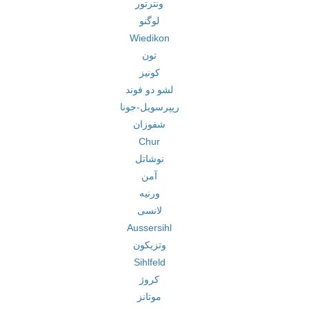
ونترتور
لوگنو
Wiedikon
تون
کونیز
لشو دو فوند
رپپرسویل-جونا
شفوزان
Chur
نوشاتل
آمن
ورنیه
لانسی
Aussersihl
وتزیکون
Sihlfeld
کروژ
موتانز