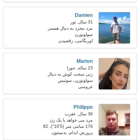
Damien
31 سال, ثور
مرد مجرد به دنبال همسر
سولوتورن
اوریگامی، رقصیدن
Marion
23 ساله, جوزا
زنی سخت کوش به دنبال
سولوتورن، سوئیس
رابطه عاشقانه است
عروسی
Philippe
36 سال, عقرب
مرد می خواهد با یک زن
ملاقات کند
176 سانتی متر (5'10")، 82
کیلوگرم (180 پوند)
پرورش اندام، بدمینتون