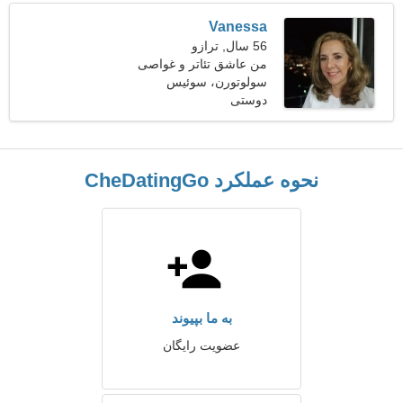
Vanessa
56 سال, ترازو
من عاشق تئاتر و غواصی
هستم
سولوتورن، سوئیس
دوستی
نحوه عملکرد CheDatingGo
به ما بپیوند
عضویت رایگان