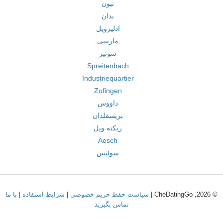
نیون
بدان
ادلیزویل
مارتینی
شوئیز
Spreitenbach
Industriequartier
Zofingen
داووس
بریسفلدان
ریکته ویل
Aesch
سوئیس
© 2026, CheDatingGo |
سیاست حفظ حریم خصوصی
|
شرایط استفاده
|
با ما
تماس بگیرید