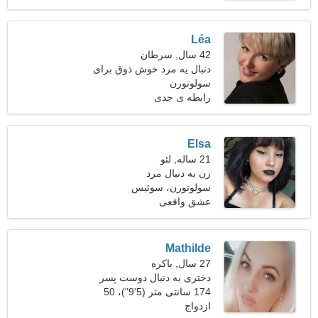
Léa
42 سال, سرطان
دنبال یه مرد خوش ذوق برای
سولوتورن
رقصیدن هستم
رابطه ی جدی
Elsa
21 ساله, لئو
زن به دنبال مرد
سولوتورن، سوئیس
عشق واقعی
Mathilde
27 سال, باکره
دختری به دنبال دوست پسر
174 سانتی متر (5'9")، 50
ازدواج
کیلوگرم (110 پوند)