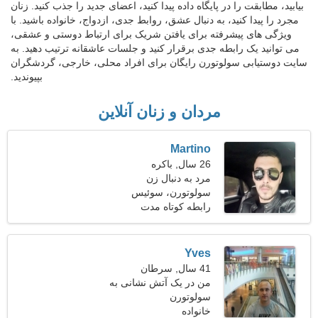
بیابید، مطابقت را در پایگاه داده پیدا کنید، اعضای جدید را جذب کنید. زنان
مجرد را پیدا کنید، به دنبال عشق، روابط جدی، ازدواج، خانواده باشید. با
ویژگی های پیشرفته برای یافتن شریک برای ارتباط دوستی و عشقی،
می توانید یک رابطه جدی برقرار کنید و جلسات عاشقانه ترتیب دهید. به
سایت دوستیابی سولوتورن رایگان برای افراد محلی، خارجی، گردشگران
بپیوندید.
مردان و زنان آنلاین
Martino
26 سال, باکره
مرد به دنبال زن
سولوتورن، سوئیس
رابطه کوتاه مدت
Yves
41 سال, سرطان
من در یک آتش نشانی به
سولوتورن
دنبال یک زن اغواگر کار می
کنم
خانواده