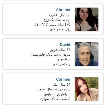
Abrehet
30 سال, عقرب
زن به دنبال یک زوج
170 سانتی متر (5'7")، 59
کیلوگرم (130 پوند)
پول، ماجراهای
David
59 ساله, قوس
مردی به دنبال یک خانم مسن
سولوتورن
رابطه واقعی
Carmen
34 سال, دلو
زن مجرد به دنبال شوهر
سولوتورن، سوئیس
اسکیت، کایاک سواری