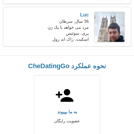
Luc
36 سال, سرطان
مرد می خواهد با یک زن
ملاقات کند 27-31
پری، سوئیس
اسکیت، راک اند رول
نحوه عملکرد CheDatingGo
به ما بپیوند
عضویت رایگان