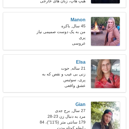
کیلوگرم (182 پوند)
هیپ هاپ، زبان های خارجی
Manon
45 سال, باکره
من به یک دوست صمیمی نیاز
پری
دارم
عروسی
Elsa
21 ساله, حوت
زنی بی عیب و نقص که به
پری، سوئیس
دنبال یک رابطه واقعی است
عشق واقعی
Gian
27 سال, برج جدی
مرد به دنبال زن 23-28
179 سانتی متر (5'11")، 84
کیلوگرم (185 پوند)
رابطه کوتاه مدت