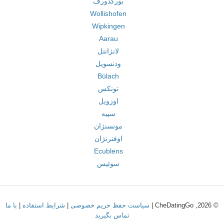
بورگدورف
Wollishofen
Wipkingen
Aarau
لانژانتل
ودنسویل
Bülach
تونکس
اوزویل
سپیه
مونسنژان
اوفترنژان
Ecublens
سوئیس
© 2026, CheDatingGo |
سیاست حفظ حریم خصوصی
|
شرایط استفاده
|
با ما
تماس بگیرید