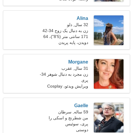
Alina
32 سال, دلو
زن به دنبال یک زوج 34-42
171 سانتی متر (5'8")، 64
کیلوگرم (141 پوند)
دویدن، پایه پریدن
Morgane
31 سال, عقرب
زن مجرد به دنبال شوهر 34-
43
پری
ویرایش ویدئو، Cosplay
Gaelle
59 ساله, سرطان
من شطرنج و اسکی را
دوست دارم
پری، سوئیس
دوستی