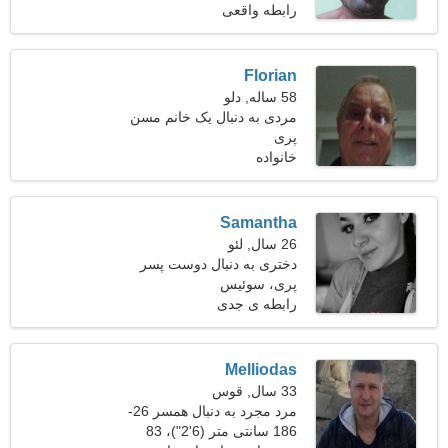
رابطه واقعی
Florian
58 ساله, دلو
مردی به دنبال یک خانم مسن
پری
خانواده
Samantha
26 سال, لئو
دختری به دنبال دوست پسر
27-34
پری، سوئیس
رابطه ی جدی
Melliodas
33 سال, قوس
مرد مجرد به دنبال همسر 26-
29
186 سانتی متر (6'2")، 83