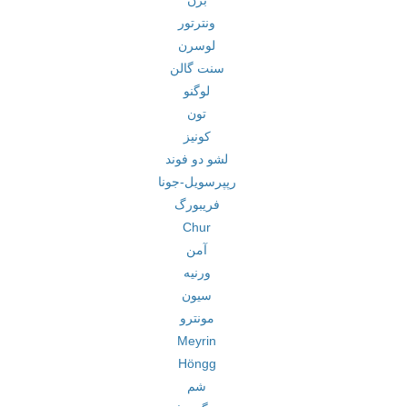
برن
ونترتور
لوسرن
سنت گالن
لوگنو
تون
کونیز
لشو دو فوند
رپپرسویل-جونا
فریبورگ
Chur
آمن
ورنیه
سیون
مونترو
Meyrin
Höngg
شم