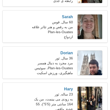
کیلوگرم (143 پوند)
رابطه ی جدی
Sarah
60 سال, قوس
من به رقص و هنر تئاتر علاقه
دارم
Plan-les-Ouates
ازدواج
Dorian
36 سال, ثور
مرد مجرد به دنبال همسر
Plan-les-Ouates، سوئیس
ماهیگیری، ورزش اسکیت
بورد
Hary
23 ساله, ثور
به زودی می بینمت، من یک
زن نفیس هستم
164 سانتی متر (5'5")، 55
کیلوگرم (121 پوند)
عشق واقعی