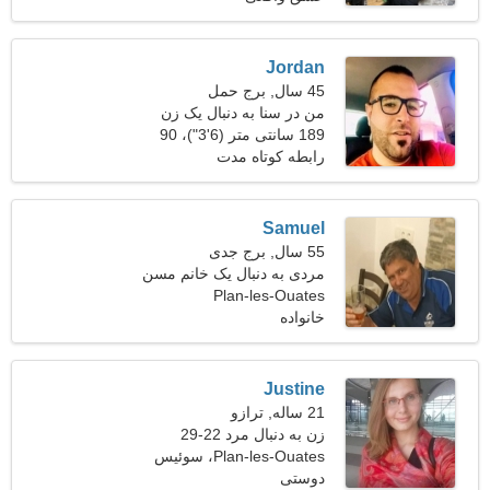
Jordan
45 سال, برج حمل
من در سنا به دنبال یک زن
دوست کار می کنم
189 سانتی متر (6'3")، 90
کیلوگرم (198 پوند)
رابطه کوتاه مدت
Samuel
55 سال, برج جدی
مردی به دنبال یک خانم مسن
Plan-les-Ouates
خانواده
Justine
21 ساله, ترازو
زن به دنبال مرد 22-29
Plan-les-Ouates، سوئیس
دوستی