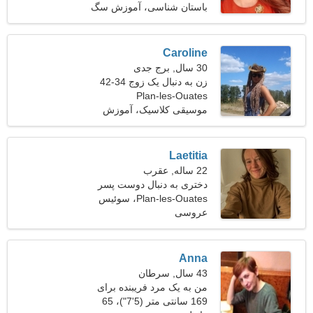
باستان شناسی، آموزش سگ
Caroline
30 سال, برج جدی
زن به دنبال یک زوج 34-42
Plan-les-Ouates
موسیقی کلاسیک، آموزش
قدرت
Laetitia
22 ساله, عقرب
دختری به دنبال دوست پسر
Plan-les-Ouates، سوئیس
عروسی
Anna
43 سال, سرطان
من به یک مرد فریبنده برای
سفر نیاز دارم
169 سانتی متر (5'7")، 65