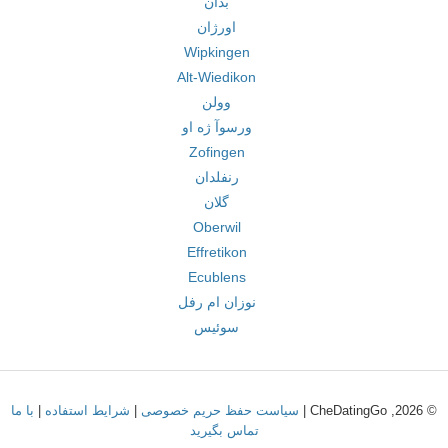
بدان
اورژان
Wipkingen
Alt-Wiedikon
وولن
ورسوآ ژه او
Zofingen
رنفلدان
گلان
Oberwil
Effretikon
Ecublens
نوزان ام رفل
سوئیس
© 2026, CheDatingGo |
سیاست حفظ حریم خصوصی
|
شرایط استفاده
|
با ما
تماس بگیرید